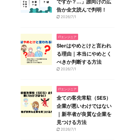
ですか？...」誰向けの広
告か全文読んで判明！
2026/7/1
ITエンジニア
SIerはやめとけと言われ
る理由｜本当にやめとく
べきか判断する方法
2026/7/1
ITエンジニア
全ての客先常駐（SES）
企業が悪いわけではない
｜新卒者が良質な企業を
見つける方法
2026/7/1